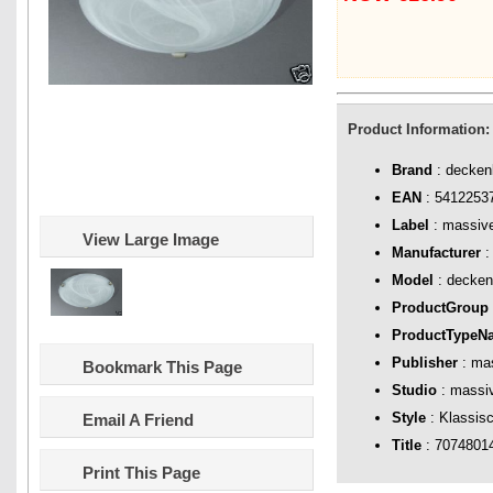
Product Information:
Brand
: decken
EAN
: 5412253
Label
: massive
View Large Image
Manufacturer
:
Model
: decken
ProductGroup
ProductTypeN
Publisher
: mas
Bookmark This Page
Studio
: massiv
Style
: Klassis
Email A Friend
Title
: 7074801
Print This Page