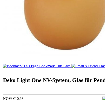
Bookmark This Page
Emai
Deko Light One NV-System, Glas für Pende
NOW €10.63