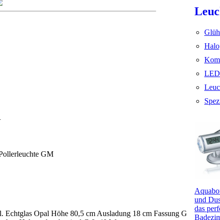
Leuc
Glüh
Halo
Komp
LED
Leuc
Spez
R
Pollerleuchte GM
Aquabou
und Dus
das perf
hl. Echtglas Opal Höhe 80,5 cm Ausladung 18 cm Fassung G
Badezi