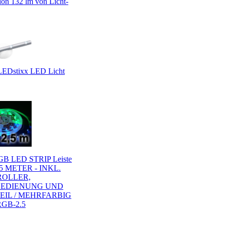
ion 132 lm von Licht-
LEDstixx LED Licht
GB LED STRIP Leiste
,5 METER - INKL.
OLLER,
BEDIENUNG UND
EIL / MEHRFARBIG
GB-2.5