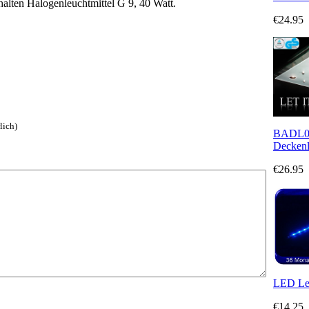
halten Halogenleuchtmittel G 9, 40 Watt.
€24.95
lich)
BADL01
Deckenl
€26.95
LED Lei
€14.25