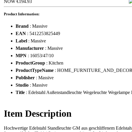
NOW €194.93
Product Information:
Brand
: Massive
EAN
: 5412253825449
Label
: Massive
Manufacturer
: Massive
MPN
: 16053/47/10
ProductGroup
: Kitchen
ProductTypeName
: HOME_FURNITURE_AND_DECO
Publisher
: Massive
Studio
: Massive
Title
: Edelstahl Außenstandleuchte Wegeleuchte Wegelampe 
Item Description
Hochwertige Edelstahl Standleuchte GM aus geschliffenem Edelsta