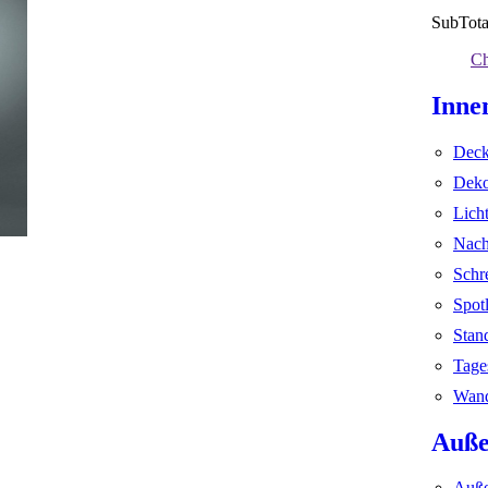
SubTota
Ch
Inne
Deck
Deko
Lich
Nach
Schr
Spot
Stan
Tage
Wand
Auße
Auße