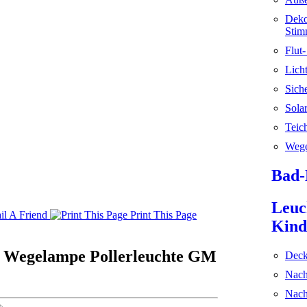
Deko
Stim
Flut
Licht
Sich
Sola
Teic
Wege
Bad-
Leuc
l A Friend
Print This Page
Kind
e Wegelampe Pollerleuchte GM
Deck
Nach
Nach