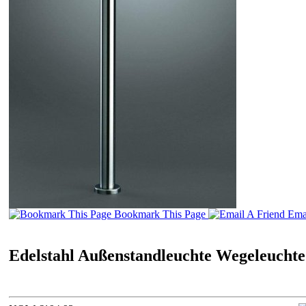
Bookmark This Page
Emai
Edelstahl Außenstandleuchte Wegeleucht