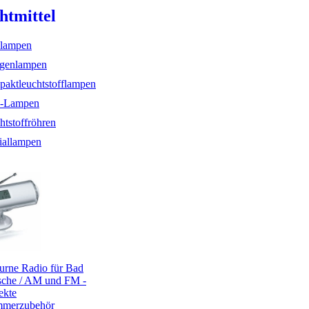
htmittel
lampen
genlampen
aktleuchtstofflampen
-Lampen
htstoffröhren
iallampen
rne Radio für Bad
che / AM und FM -
ekte
mmerzubehör