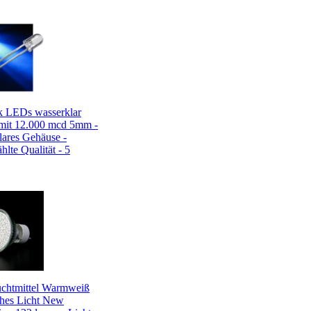
k LEDs wasserklar
it 12.000 mcd 5mm -
lares Gehäuse -
lte Qualität - 5
chtmittel Warmweiß
hes Licht New