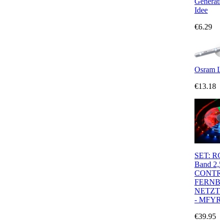
Generat
Idee
€6.29
Osram 
€13.18
SET: R
Band 2
CONTR
FERN
NETZT
- MFYR
€39.95