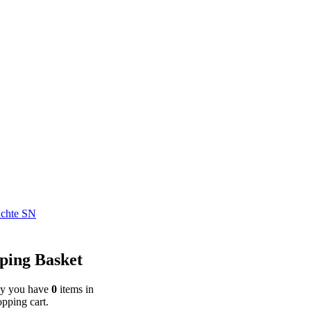
uchte SN
ping Basket
ly you have
0
items in
pping cart.