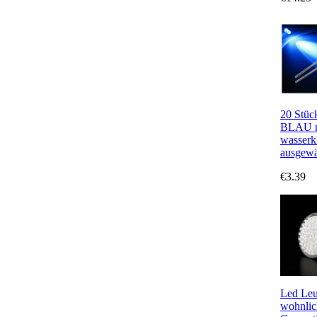
20 Stüc
BLAU m
wasserk
ausgewäh
€3.39
Led Leu
wohnlic