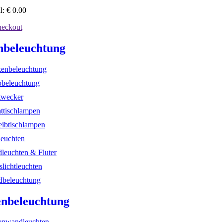
l:
€
0.00
eckout
nbeleuchtung
enbeleuchtung
beleuchtung
twecker
ttischlampen
eibtischlampen
leuchten
dleuchten & Fluter
slichtleuchten
beleuchtung
nbeleuchtung
nwandleuchten