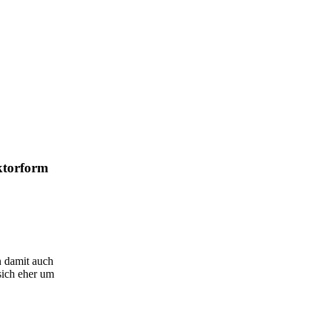
ktorform
n damit auch
 sich eher um