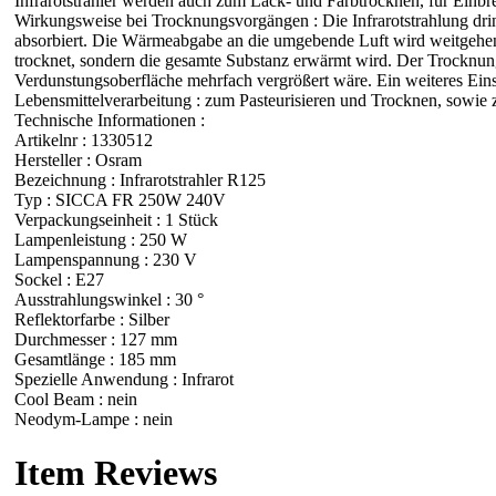
Infrarotstrahler werden auch zum Lack- und Farbtrocknen, für Einbre
Wirkungsweise bei Trocknungsvorgängen : Die Infrarotstrahlung dri
absorbiert. Die Wärmeabgabe an die umgebende Luft wird weitgehend 
trocknet, sondern die gesamte Substanz erwärmt wird. Der Trocknungs
Verdunstungsoberfläche mehrfach vergrößert wäre. Ein weiteres E
Lebensmittelverarbeitung : zum Pasteurisieren und Trocknen, sowi
Technische Informationen :
Artikelnr : 1330512
Hersteller : Osram
Bezeichnung : Infrarotstrahler R125
Typ : SICCA FR 250W 240V
Verpackungseinheit : 1 Stück
Lampenleistung : 250 W
Lampenspannung : 230 V
Sockel : E27
Ausstrahlungswinkel : 30 °
Reflektorfarbe : Silber
Durchmesser : 127 mm
Gesamtlänge : 185 mm
Spezielle Anwendung : Infrarot
Cool Beam : nein
Neodym-Lampe : nein
Item Reviews