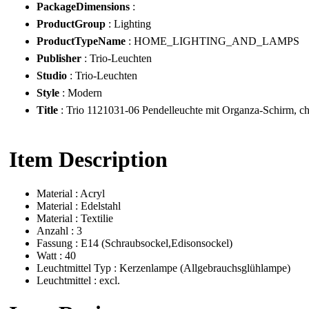
PackageDimensions
:
ProductGroup
: Lighting
ProductTypeName
: HOME_LIGHTING_AND_LAMPS
Publisher
: Trio-Leuchten
Studio
: Trio-Leuchten
Style
: Modern
Title
: Trio 1121031-06 Pendelleuchte mit Organza-Schirm, c
Item Description
Material : Acryl
Material : Edelstahl
Material : Textilie
Anzahl : 3
Fassung : E14 (Schraubsockel,Edisonsockel)
Watt : 40
Leuchtmittel Typ : Kerzenlampe (Allgebrauchsglühlampe)
Leuchtmittel : excl.