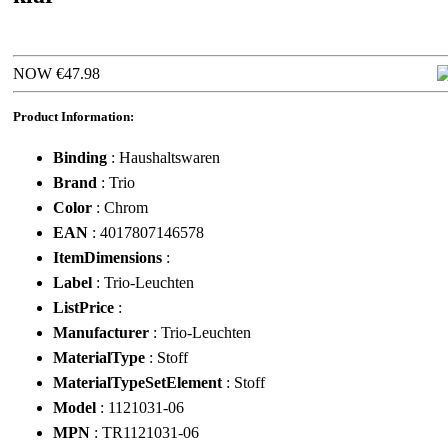
NOW €47.98
Product Information:
Binding
: Haushaltswaren
Brand
: Trio
Color
: Chrom
EAN
: 4017807146578
ItemDimensions
:
Label
: Trio-Leuchten
ListPrice
:
Manufacturer
: Trio-Leuchten
MaterialType
: Stoff
MaterialTypeSetElement
: Stoff
Model
: 1121031-06
MPN
: TR1121031-06