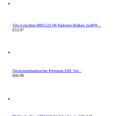
Trio-Leuchten 8801221-06 Halogen-Balken 2x40W...
€53.97
Deckeneinbauleuchte Premium EBL Set...
€60.99