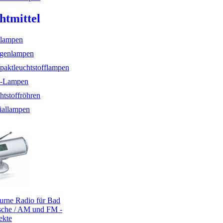
htmittel
lampen
genlampen
aktleuchtstofflampen
-Lampen
htstoffröhren
iallampen
rne Radio für Bad
che / AM und FM -
ekte