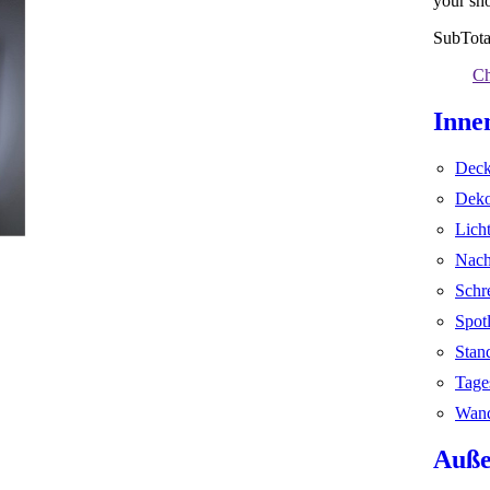
your sho
SubTota
Ch
Inne
Deck
Deko
Lich
Nach
Schr
Spot
Stan
Tage
Wand
Auße