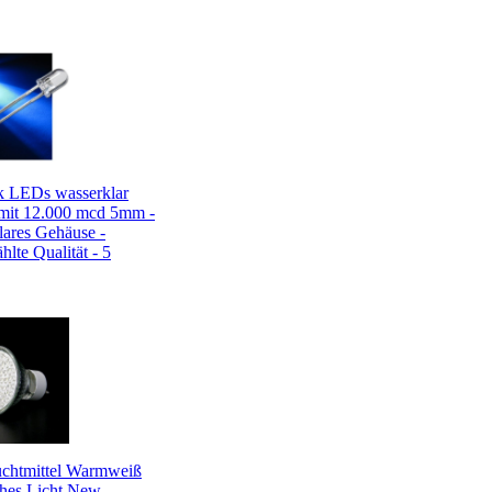
k LEDs wasserklar
it 12.000 mcd 5mm -
lares Gehäuse -
lte Qualität - 5
chtmittel Warmweiß
hes Licht New