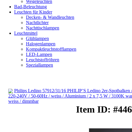
Wegeleuchten
Bad-Beleuchtung
Leuchten für Kinder
Decken- & Wandleuchten
Nachtlichter
Nachttischlampen
Leuchtmittel
Glühlampen
Halogenlampen
Kompaktleuchtstofflampen
LED-Lampen
Leuchtstoffröhren
Speziallampen
Philips Ledino 57912/31/16 PHILIP’S Ledino 2er-Spotbalken 
220-240V / 50-60Hz / weiss / Aluminium / 2 x 7,5 W / 3100K wa
weiss / dimmbar
Bad-Beleuchtung
Item ID: #446