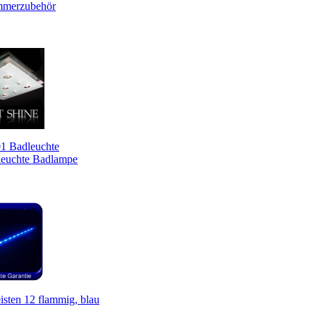
mmerzubehör
 Badleuchte
euchte Badlampe
sten 12 flammig, blau