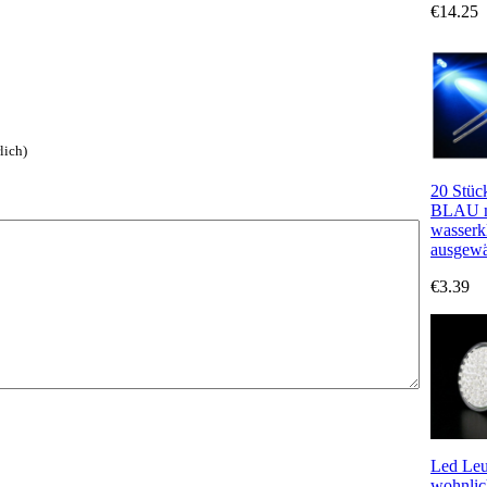
€14.25
lich)
20 Stüc
BLAU m
wasserk
ausgewäh
€3.39
Led Leu
wohnlic