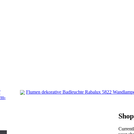
/
Flumen dekorative Badleuchte Rabalux 5822 Wandlam
rm-
Shop
Current