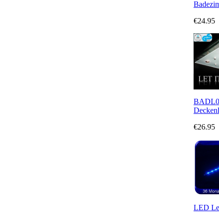
Badezi
€24.95
BADL01
Deckenl
€26.95
LED Lei