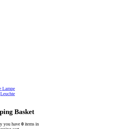
pe Lampe
Leuchte
ping Basket
ly you have
0
items in