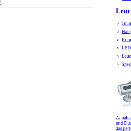
Leuc
Glüh
Halo
Komp
LED
Leuc
Spez
Aquabou
und Dus
das perf