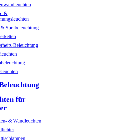
nwandleuchten
- &
mungsleuchten
- & Spotbeleuchtung
erketten
erheits-Beleuchtung
rleuchten
hbeleuchtung
leuchten
Beleuchtung
hten für
er
en- & Wandleuchten
tlichter
ttischlampen