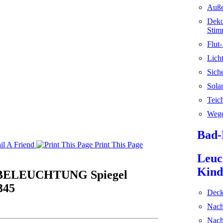
Auße
Deko
Stim
Flut
Licht
Sich
Sola
Teic
Wege
Bad-
l A Friend
Print This Page
Leuc
Kind
 BELEUCHTUNG Spiegel
345
Deck
Nach
Nach