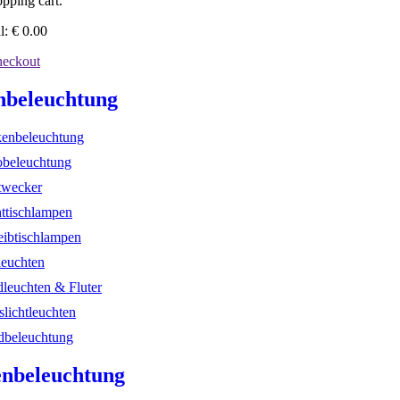
pping cart.
l:
€
0.00
eckout
nbeleuchtung
enbeleuchtung
beleuchtung
twecker
ttischlampen
eibtischlampen
leuchten
dleuchten & Fluter
slichtleuchten
beleuchtung
nbeleuchtung