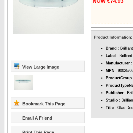
NOW €74.93
Product Information:
Brand
: Brilliant
Label
: Brilliant
Manufacturer
: 
View Large Image
MPN
: 90025/0
ProductGroup
ProductTypeN
Publisher
: Bril
Studio
: Brillian
Bookmark This Page
Title
: Glas De
Email A Friend
Print This Page