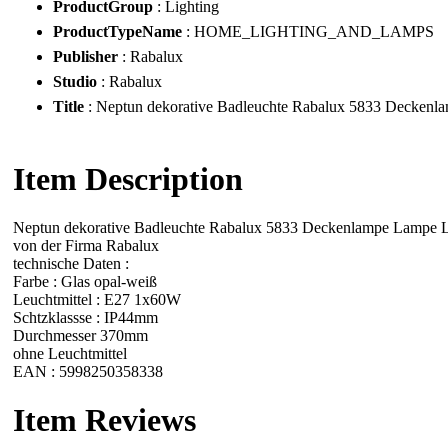
ProductGroup
: Lighting
ProductTypeName
: HOME_LIGHTING_AND_LAMPS
Publisher
: Rabalux
Studio
: Rabalux
Title
: Neptun dekorative Badleuchte Rabalux 5833 Deckenl
Item Description
Neptun dekorative Badleuchte Rabalux 5833 Deckenlampe Lampe 
von der Firma Rabalux
technische Daten :
Farbe : Glas opal-weiß
Leuchtmittel : E27 1x60W
Schtzklassse : IP44mm
Durchmesser 370mm
ohne Leuchtmittel
EAN : 5998250358338
Item Reviews