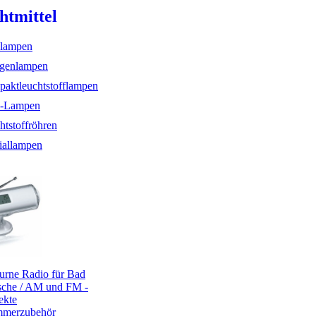
htmittel
lampen
genlampen
aktleuchtstofflampen
-Lampen
htstoffröhren
iallampen
rne Radio für Bad
che / AM und FM -
ekte
mmerzubehör