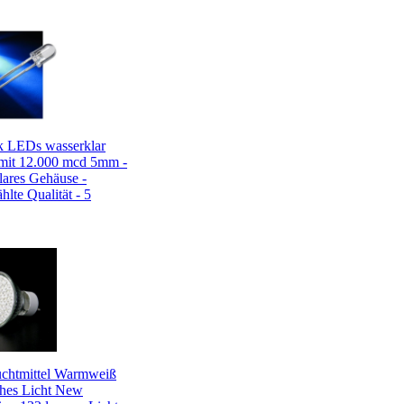
k LEDs wasserklar
it 12.000 mcd 5mm -
lares Gehäuse -
lte Qualität - 5
chtmittel Warmweiß
hes Licht New