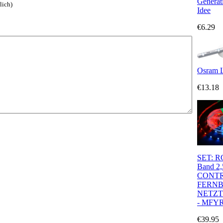
Generat
lich)
Idee
€6.29
Osram 
€13.18
SET: R
Band 2
CONTR
FERN
NETZT
- MFYR
€39.95