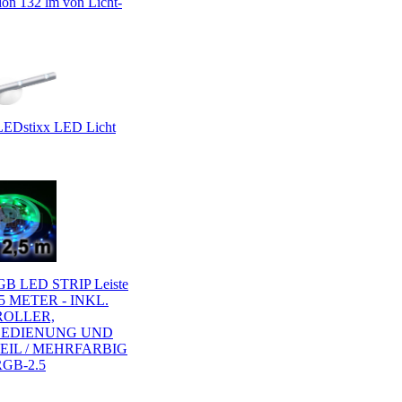
ion 132 lm von Licht-
LEDstixx LED Licht
GB LED STRIP Leiste
,5 METER - INKL.
OLLER,
BEDIENUNG UND
EIL / MEHRFARBIG
GB-2.5