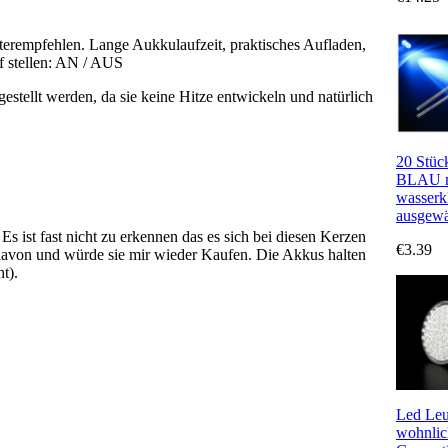
iterempfehlen. Lange Aukkulaufzeit, praktisches Aufladen,
f stellen: AN / AUS
estellt werden, da sie keine Hitze entwickeln und natürlich
20 Stüc
BLAU m
wasserk
ausgewäh
s ist fast nicht zu erkennen das es sich bei diesen Kerzen
€3.39
 davon und würde sie mir wieder Kaufen. Die Akkus halten
t).
Led Leu
wohnlic