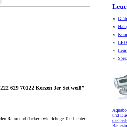
Leuc
Glüh
Halo
Komp
LED
Leuc
Spez
22 629 70122 Kerzen 3er Set weiß”
Aquabou
und Dus
 den Raum und flackern wie richtige Tee Lichter.
das perf
Badezi