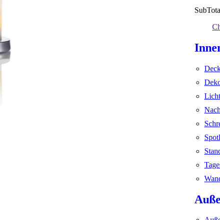
SubTota
Ch
Inne
Deck
Deko
Lich
Nach
Schr
Spot
Stan
Tage
Wand
Auße
Auße