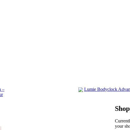
n –
Lumie Bodyclock Advan
ur
Shop
Current
your sho