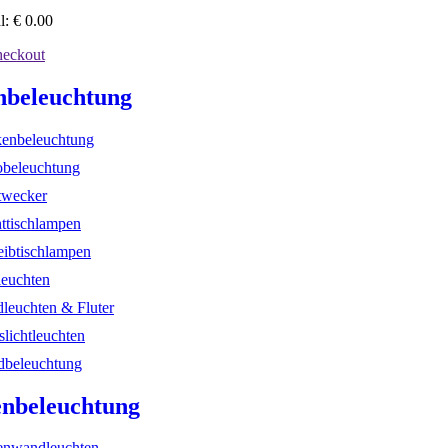
l:
€
0.00
eckout
nbeleuchtung
enbeleuchtung
beleuchtung
twecker
ttischlampen
eibtischlampen
leuchten
dleuchten & Fluter
slichtleuchten
beleuchtung
nbeleuchtung
nwandleuchten