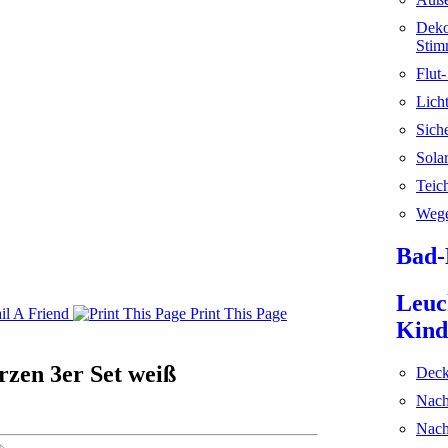
Deko
Stim
Flut
Licht
Sich
Sola
Teic
Wege
Bad-
Leuc
l A Friend
Print This Page
Kind
zen 3er Set weiß
Deck
Nach
Nach