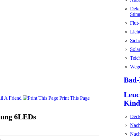
Deko
Stim
Flut
Licht
Sich
Sola
Teic
Wege
Bad-
Leuc
l A Friend
Print This Page
Kind
htung 6LEDs
Deck
Nach
Nach