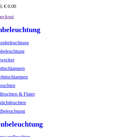
l:
€
0.00
eckout
nbeleuchtung
enbeleuchtung
beleuchtung
twecker
ttischlampen
eibtischlampen
leuchten
dleuchten & Fluter
slichtleuchten
beleuchtung
nbeleuchtung
nwandleuchten