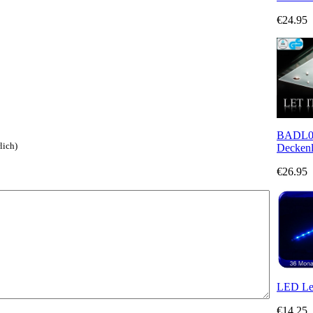
€24.95
BADL01
lich)
Deckenl
€26.95
LED Lei
€14.25