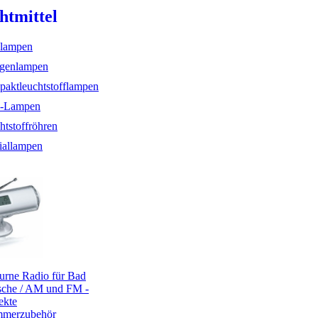
htmittel
lampen
genlampen
aktleuchtstofflampen
-Lampen
htstoffröhren
iallampen
rne Radio für Bad
che / AM und FM -
ekte
mmerzubehör