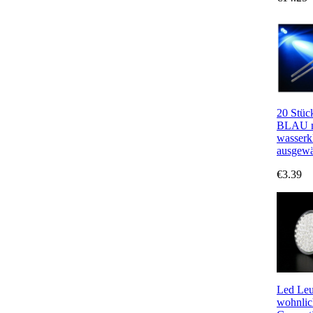
20 Stüc
BLAU m
wasserk
ausgewäh
€3.39
Led Leu
wohnlic