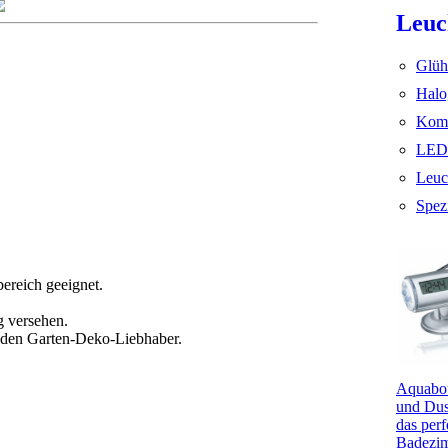
Leuc
Glüh
Halo
Komp
LED
Leuc
Spez
bereich geeignet.
g versehen.
 jeden Garten-Deko-Liebhaber.
Aquabou
und Dus
das perf
Badezi