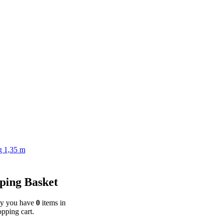
g 1,35 m
ping Basket
ly you have
0
items in
pping cart.