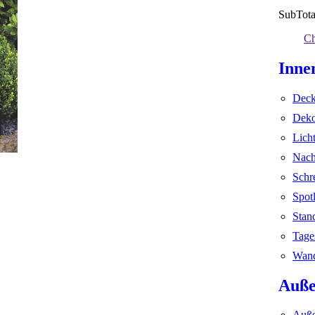
SubTota
Ch
Inne
Deck
Deko
Lich
Nach
Schr
Spot
Stan
Tage
Wand
Auße
Auße