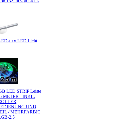
ion 132 lm von Licht-
LEDstixx LED Licht
GB LED STRIP Leiste
,5 METER - INKL.
OLLER,
BEDIENUNG UND
EIL / MEHRFARBIG
GB-2.5