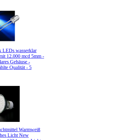
k LEDs wasserklar
it 12.000 mcd 5mm -
lares Gehäuse -
lte Qualität - 5
chtmittel Warmweiß
hes Licht New