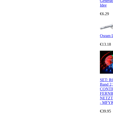
Generat
Idee
€6.29
Osram 
€13.18
SET: R
Band 2
CONTR
FERN
NETZT
- MFYR
€39.95